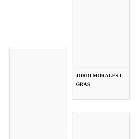
NAJAR
MENDIVIL
Profesorado
MELLA JANE
​JORDI MORALES I
O’CONNOR
GRAS
Profesorado