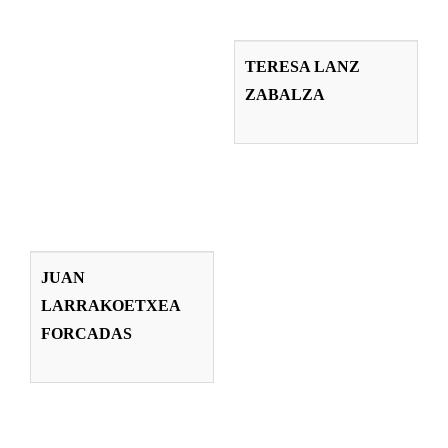
TERESA LANZ
ZABALZA
TERESA LANZ
ZABALZA
Profesorado
JUAN
LARRAKOETXEA
JUAN
FORCADAS
LARRAKOETXEA
Profesorado
FORCADAS
NÉSTOR