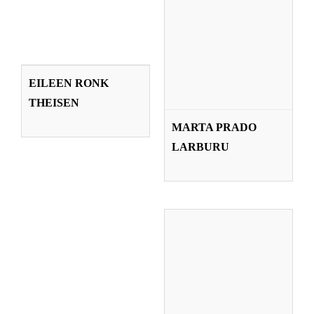
EILEEN RONK
THEISEN
EILEEN RONK
THEISEN
Profesorado
IDOIA SÁEZ
MARTA PRADO
OLABARRIA
LARBURU
Profesorado
IÑIGO SALAZAR
BLANCO
Profesorado