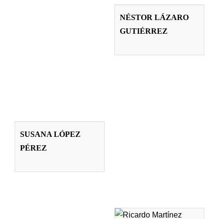
LÁZARO
NÉSTOR LÁZARO
GUTIÉRREZ
GUTIÉRREZ
Profesorado
SUSANA LÓPEZ
PÉREZ
SUSANA LÓPEZ
PÉREZ
Profesorado
RICARDO
MARTÍNEZ
MARTÍNEZ