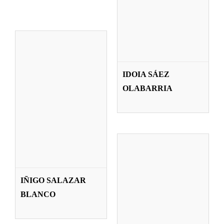
JAVIER SAN
MARTÍN
IDOIA SÁEZ
SADABA
OLABARRIA
Profesorado
VICTORIA SAN
SEGUNDO
IÑIGO SALAZAR
CAPISTROS
BLANCO
Profesorado