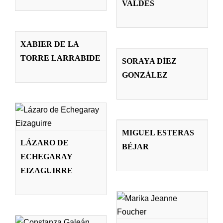
VALDÉS
Profesorado
​XABIER DE LA
TORRE
SORAYA DÍEZ
​XABIER DE LA
LARRABIDE
TORRE LARRABIDE
GONZÁLEZ
SORAYA DÍEZ
Profesorado
GONZÁLEZ
LÁZARO DE
Profesorado
ECHEGARAY
EIZAGUIRRE
MIGUEL
Profesorado
ESTERAS BÉJAR
MIGUEL ESTERAS
LÁZARO DE
BÉJAR
Profesorado
ECHEGARAY
MARIKA
EIZAGUIRRE
JEANNE
CONSTANZA
FOUCHER
GALEÁN PÉREZ
Profesorado