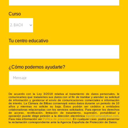
Curso
Tu centro educativo
¿Cómo podemos ayudarte?
De acuerdo con la Ley 3/2018 relativa al tratamiento de datos personales, le
comunicamos que trataremos sus datos con el fin de tramitar y atender su solicitud
de información y gestionar el envío de comunicaciones comerciales e información
de interés. La Cámara de Bilbao conservará estos datos durante un periodo de 10
años y mientras no solicite su baja. Éstos podrán ser cedidos a entidades
colaboradoras relacionadas con los servicios solicitados. Para ejercer los derechos
de acceso, rectificación, limitación de tratamiento, supresión, portabilidad y
oposición puede dirigir petición a la dirección electrónica
lopd@camarabilbao.com
.
Para más información ver
Política de privacidad
. En cualquier caso, podrá presentar
la reclamación correspondiente ante la Agencia Española de Protección de Datos.