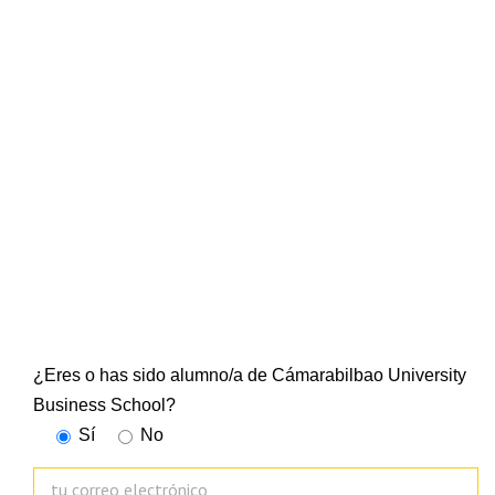
NEWSLETTER
CUBS
Suscríbete a nuestra newsletter y mantente al día de
todo lo que ocurre en la Escuela Universitaria
¿Eres o has sido alumno/a de Cámarabilbao University
Business School?
Sí
No