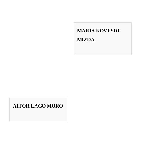
MARIA KOVESDI
MIZDA
MARIA KOVESDI
MIZDA
Profesorado
AITOR LAGO
MORO
AITOR LAGO MORO
Profesorado