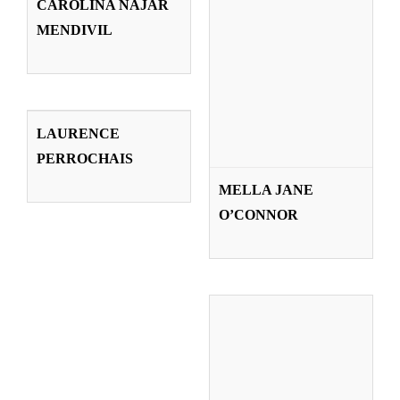
CAROLINA NAJAR
MENDIVIL
LAURENCE
PERROCHAIS
LAURENCE
PERROCHAIS
Profesorado
MARTA PRADO
MELLA JANE
LARBURU
O’CONNOR
Profesorado