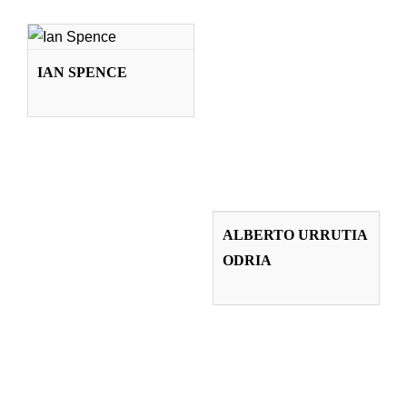
IAN SPENCE
Profesorado
IAN SPENCE
ALBERTO
URRUTIA ODRIA
ALBERTO URRUTIA
ODRIA
Profesorado