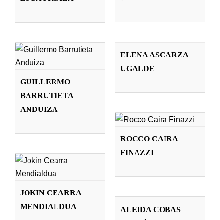
Profesorado
Profesorado
GUILLERMO
ELENA
BARRUTIETA
ASCARZA
ANDUIZA
ELENA ASCARZA
UGALDE
Profesorado
UGALDE
Profesorado
GUILLERMO
BARRUTIETA
ROCCO CAIRA
ANDUIZA
FINAZZI
Profesorado
JOKIN CEARRA
ROCCO CAIRA
MENDIALDUA
FINAZZI
Profesorado
ALEIDA COBAS
JOKIN CEARRA
MENDIALDUA
VALDÉS
ALEIDA COBAS