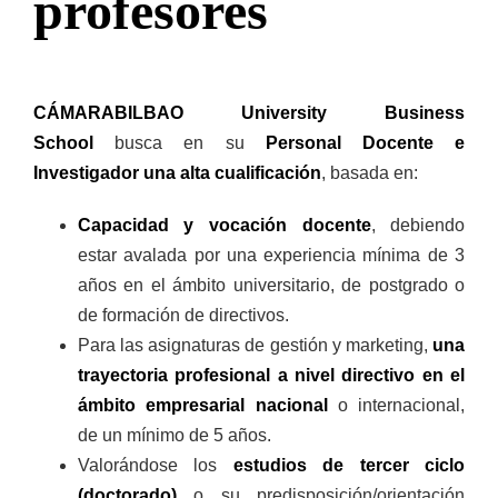
profesores
Prácticas / Bolsa de Trabajo
Profesorado
Acceso Aula Virtual
CÁMARABILBAO University Business
School
busca en su
Personal Docente e
Investigador una alta cualificación
, basada en:
Capacidad y vocación docente
, debiendo
estar avalada por una experiencia mínima de 3
años en el ámbito universitario, de postgrado o
de formación de directivos.
Para las asignaturas de gestión y marketing,
una
trayectoria profesional a nivel directivo en el
ámbito empresarial nacional
o internacional,
de un mínimo de 5 años.
Valorándose los
estudios de tercer ciclo
(doctorado)
o su predisposición/orientación