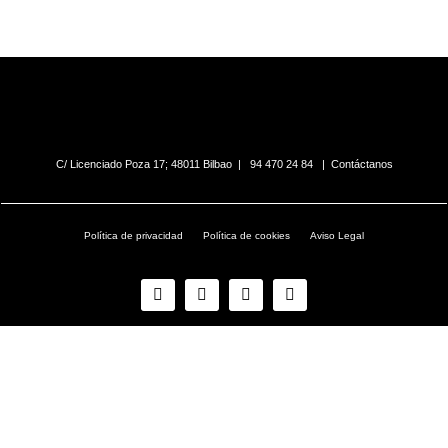
C/ Licenciado Poza 17; 48011 Bilbao |
94 470 24 84
|
Contáctanos
Política de privacidad
Política de cookies
Aviso Legal