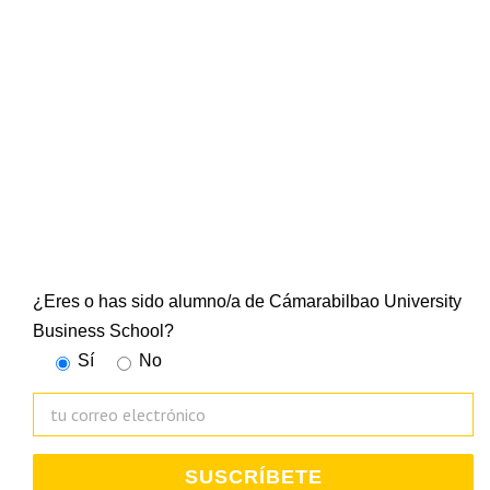
NEWSLETTER
CUBS
Suscríbete a nuestra newsletter y mantente al día de
todo lo que ocurre en la Escuela Universitaria
¿Eres o has sido alumno/a de Cámarabilbao University
Business School?
Sí
No