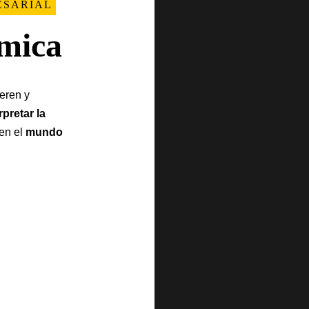
ESARIAL
mica
eren y
rpretar la
 en el
mundo