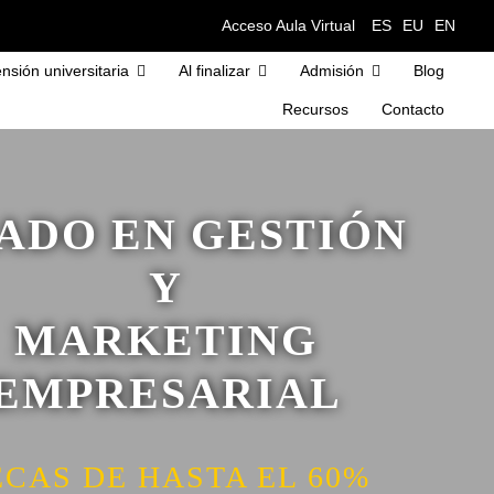
Acceso Aula Virtual
ES
EU
EN
nsión universitaria
Al finalizar
Admisión
Blog
Recursos
Contacto
ADO EN GESTIÓN
Y
MARKETING
EMPRESARIAL
ECAS DE HASTA EL 60%