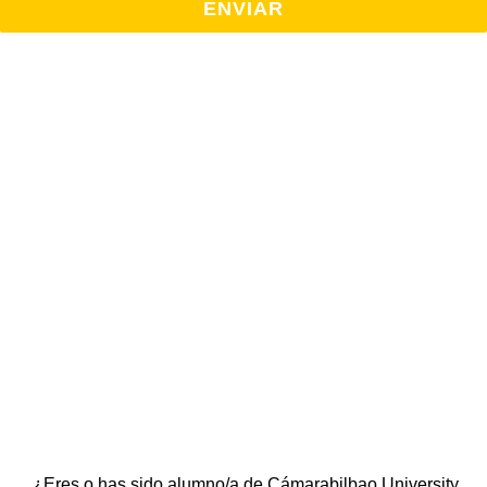
NEWSLETTER
CUBS
Suscríbete a nuestra newsletter y mantente al día de
todo lo que ocurre en la Escuela Universitaria
¿Eres o has sido alumno/a de Cámarabilbao University