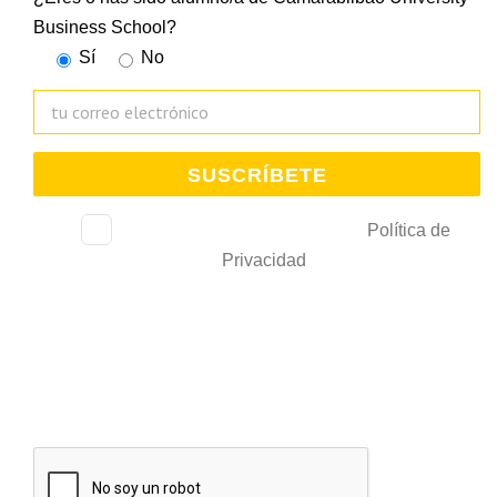
Business School?
Sí
No
He leído, consiento y acepto la
Política de
Privacidad
.
De acuerdo con la Ley 3/2018 relativa al tratamiento de datos personales, le
comunicamos que trataremos sus datos con el fin de gestionar su subscripción y
gestionar el envío de comunicaciones comerciales e información de interés. La Cámara
de Bilbao conservará estos datos durante un periodo de 10 años desde que solicitó
su alta y mientras no solicite su baja. Estos podrán ser cedidos a entidades
colaboradoras relacionadas con los servicios solicitados.Para ejercer los derechos de
acceso, rectificación, limitación de tratamiento, supresión, portabilidad y oposición
puede dirigir su petición a la dirección electrónica
lopd@camarabilbao.com
. Para más
información ver
Política de Privacidad
. En cualquier caso, podrá presentar la
reclamación correspondiente ante la Agencia Española de Protección de Datos.