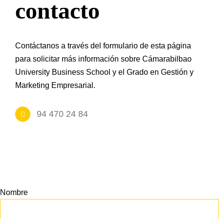
Prácticas / Bolsa de Trabajo
Profesorado
contacto
Acceso Aula Virtual
Contáctanos a través del formulario de esta página
para solicitar más información sobre Cámarabilbao
University Business School y el Grado en Gestión y
Marketing Empresarial.
94 470 24 84
Nombre