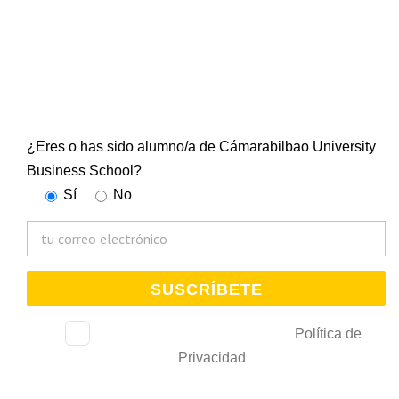
CUBS
Suscríbete a nuestra newsletter y mantente al día de
todo lo que ocurre en la Escuela Universitaria
¿Eres o has sido alumno/a de Cámarabilbao University
Business School?
Sí
No
He leído, consiento y acepto la
Política de
Privacidad
.
De acuerdo con la Ley 3/2018 relativa al tratamiento de datos personales, le