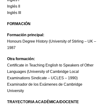
Prácticas / Bolsa de Trabajo
Profesorado
Acceso Aula Virtual
Inglés II
Inglés III
FORMACIÓN
Formación principal:
Honours Degree History (University of Stirling – UK –
1987
Otra formación:
Certificate in Teaching English to Speakers of Other
Languages (University of Cambridge Local
Examinations Sindicate – UCLES – 1990)
Examinador de los Exámenes de Cambridge
University
TRAYECTORIA ACADÉMICA/DOCENTE