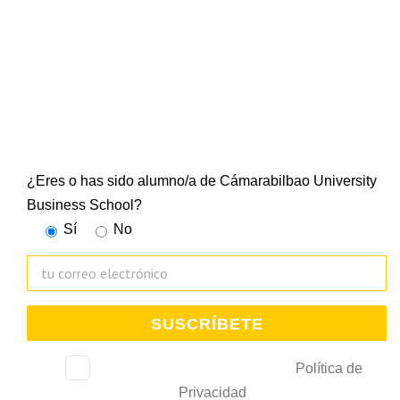
CUBS
Suscríbete a nuestra newsletter y mantente al día de
todo lo que ocurre en la Escuela Universitaria
¿Eres o has sido alumno/a de Cámarabilbao University
Business School?
Sí
No
He leído, consiento y acepto la
Política de
Privacidad
.