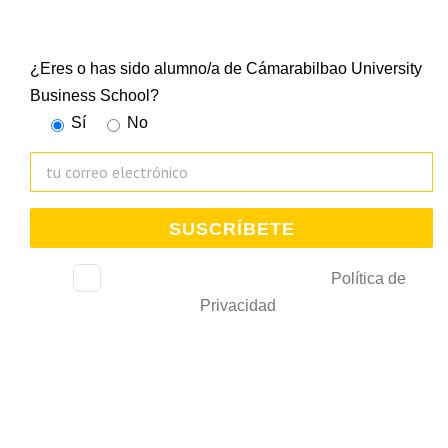
todo lo que ocurre en la Escuela Universitaria
¿Eres o has sido alumno/a de Cámarabilbao University
Business School?
Sí
No
He leído, consiento y acepto la
Política de
Privacidad
.
De acuerdo con la Ley 3/2018 relativa al tratamiento de datos personales, le
comunicamos que trataremos sus datos con el fin de gestionar su subscripción y
gestionar el envío de comunicaciones comerciales e información de interés. La Cámara
de Bilbao conservará estos datos durante un periodo de 10 años desde que solicitó
su alta y mientras no solicite su baja. Estos podrán ser cedidos a entidades
colaboradoras relacionadas con los servicios solicitados.Para ejercer los derechos de
acceso, rectificación, limitación de tratamiento, supresión, portabilidad y oposición
puede dirigir su petición a la dirección electrónica
lopd@camarabilbao.com
. Para más
información ver
Política de Privacidad
. En cualquier caso, podrá presentar la
reclamación correspondiente ante la Agencia Española de Protección de Datos.