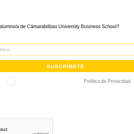
tra newsletter y mantente al día de todo lo que ocurre en la Esc
 alumno/a de Cámarabilbao University Business School?
He leído, consiento y acepto la
Política de Privacidad
.
018 relativa al tratamiento de datos personales, le comunicamos que trataremos sus datos 
el envío de comunicaciones comerciales e información de interés. La Cámara de Bilbao conserv
ue solicitó su alta y mientras no solicite su baja. Estos podrán ser cedidos a entidades colabor
ejercer los derechos de acceso, rectificación, limitación de tratamiento, supresión, portabilidad 
ctrónica
lopd@camarabilbao.com
. Para más información ver
Política de Privacidad
. En cualqui
te ante la Agencia Española de Protección de Datos.