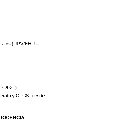
riales (UPV/EHU –
de 2021)
lerato y CFGS (desde
 DOCENCIA