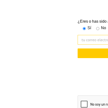
Suscríbete a nues
¿Eres o has sido
Sí
No
De acuerdo con la Ley 3/2
subscripción y gestionar 
periodo de 10 años desde q
servicios solicitados.Para 
petición a la dirección ele
reclamación correspondien