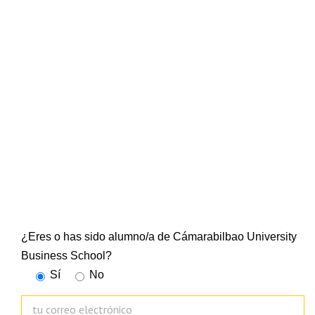
NEWSLETTER
CUBS
Suscríbete a nuestra newsletter y mantente al día de
todo lo que ocurre en la Escuela Universitaria
¿Eres o has sido alumno/a de Cámarabilbao University
Business School?
Sí
No