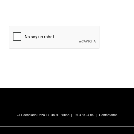
su alta y mientras no solicite su baja. Estos podrán ser cedidos a entidades
colaboradoras relacionadas con los servicios solicitados.Para ejercer los derechos de
acceso, rectificación, limitación de tratamiento, supresión, portabilidad y oposición
puede dirigir su petición a la dirección electrónica
lopd@camarabilbao.com
. Para más
información ver
Política de Privacidad
. En cualquier caso, podrá presentar la
reclamación correspondiente ante la Agencia Española de Protección de Datos.
Alternative:
C/ Licenciado Poza 17; 48011 Bilbao |
94 470 24 84
|
Contáctanos