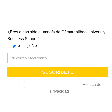
Suscríbete a nuestra newsletter y mantente al día de
todo lo que ocurre en la Escuela Universitaria
¿Eres o has sido alumno/a de Cámarabilbao University
Business School?
Sí
No
He leído, consiento y acepto la
Política de
Privacidad
.
De acuerdo con la Ley 3/2018 relativa al tratamiento de datos personales, le
comunicamos que trataremos sus datos con el fin de gestionar su subscripción y
gestionar el envío de comunicaciones comerciales e información de interés. La Cámara
de Bilbao conservará estos datos durante un periodo de 10 años desde que solicitó