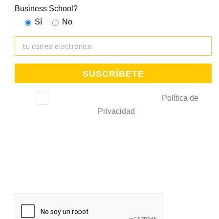
Business School?
Sí
No
He leído, consiento y acepto la
Política de
Privacidad
.
De acuerdo con la Ley 3/2018 relativa al tratamiento de datos personales, le
comunicamos que trataremos sus datos con el fin de gestionar su subscripción y
gestionar el envío de comunicaciones comerciales e información de interés. La Cámara
de Bilbao conservará estos datos durante un periodo de 10 años desde que solicitó
su alta y mientras no solicite su baja. Estos podrán ser cedidos a entidades
colaboradoras relacionadas con los servicios solicitados.Para ejercer los derechos de
acceso, rectificación, limitación de tratamiento, supresión, portabilidad y oposición
puede dirigir su petición a la dirección electrónica
lopd@camarabilbao.com
. Para más
información ver
Política de Privacidad
. En cualquier caso, podrá presentar la
reclamación correspondiente ante la Agencia Española de Protección de Datos.