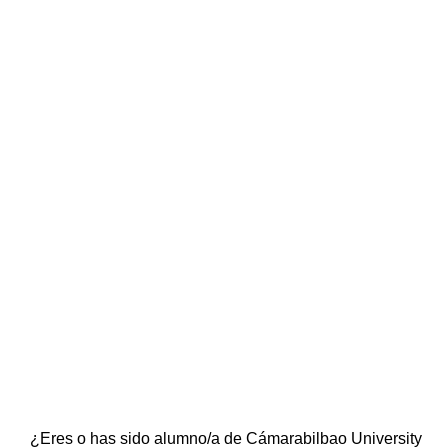
NEWSLETTER
CUBS
Suscríbete a nuestra newsletter y mantente al día de
todo lo que ocurre en la Escuela Universitaria
¿Eres o has sido alumno/a de Cámarabilbao University