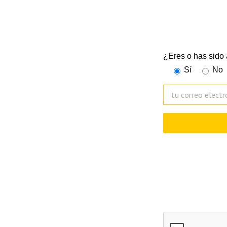
Suscríbete a nues
¿Eres o has sido
Sí
No
De acuerdo con la Ley 3/2
subscripción y gestionar 
periodo de 10 años desde q
servicios solicitados.Para 
petición a la dirección ele
reclamación correspondien