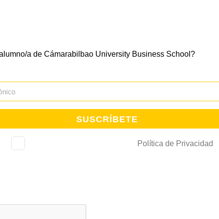
tra newsletter y mantente al día de todo lo que ocurre en la Esc
 alumno/a de Cámarabilbao University Business School?
He leído, consiento y acepto la
Política de Privacidad
.
018 relativa al tratamiento de datos personales, le comunicamos que trataremos sus datos 
el envío de comunicaciones comerciales e información de interés. La Cámara de Bilbao conserv
ue solicitó su alta y mientras no solicite su baja. Estos podrán ser cedidos a entidades colabor
ejercer los derechos de acceso, rectificación, limitación de tratamiento, supresión, portabilidad 
ctrónica
lopd@camarabilbao.com
. Para más información ver
Política de Privacidad
. En cualqui
te ante la Agencia Española de Protección de Datos.