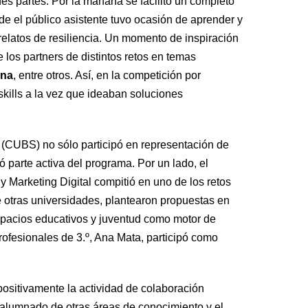
es partes. Por la mañana se facilitó un completo
e el público asistente tuvo ocasión de aprender y
relatos de resiliencia. Un momento de inspiración
 los partners de distintos retos en temas
ana
, entre otros. Así, en la competición por
 skills a la vez que ideaban soluciones
(CUBS) no sólo participó en representación de
ó parte activa del programa. Por un lado, el
 Marketing Digital compitió en uno de los retos
e otras universidades, plantearon propuestas en
espacios educativos y juventud como motor de
rofesionales de 3.º, Ana Mata, participó como
ositivamente la actividad de colaboración
on alumnado de otras áreas de conocimiento y el