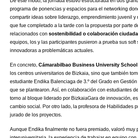
De este modo, la jornada estuvo estructurada en dos grand
programa de ponencias y espacios para el networking dond
compartir ideas sobre liderazgo, emprendimiento juvenil y 
que fue completado a la tarde con la propuesta por parte de
relacionados con
sostenibilidad o colaboración ciudad
equipos, los y las participantes pusieron a prueba sus soft
innovadoras a problemáticas actuales.
En concreto,
Cámarabilbao Business University School
los centros universitarios de Bizkaia, sino que también tom
estudiante Endika Balenciaga de 3.º del Grado en Gestión y
que se plantearon. Así, en colaboración con estudiantes d
torno al bloque liderado por BizkaiaGara de innovación, 
cambio social. Por otro lado, la profesora de Habilidades p
jurado de los proyectos.
Aunque Endika finalmente no fuera premiado, valoró muy p
interuniversitaria, la experiencia de trabajar en equipo c