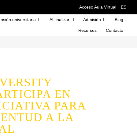
Acceso Aula Virtual
ES
nsión universitaria
Al finalizar
Admisión
Blog
Recursos
Contacto
VERSITY
ARTICIPA EN
ICIATIVA PARA
VENTUD A LA
IAL