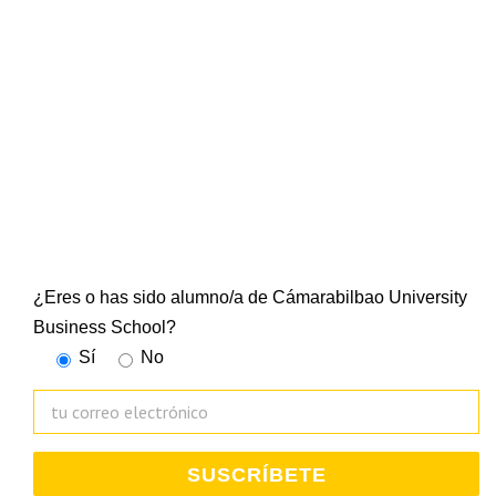
NEWSLETTER
CUBS
Suscríbete a nuestra newsletter y mantente al día de
todo lo que ocurre en la Escuela Universitaria
¿Eres o has sido alumno/a de Cámarabilbao University
Business School?
Sí
No