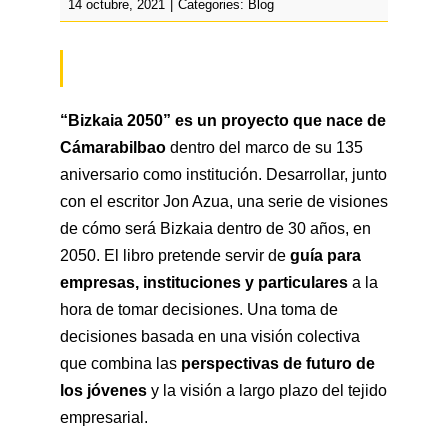
Prácticas / Bolsa de Trabajo
Profesorado
Acceso Aula Virtual
14 octubre, 2021
|
Categories:
Blog
“Bizkaia 2050” es un proyecto que nace de
Cámarabilbao
dentro del marco de su 135
aniversario como institución. Desarrollar, junto
con el escritor Jon Azua, una serie de visiones
de cómo será Bizkaia dentro de 30 años, en
2050. El libro pretende servir de
guía para
empresas, instituciones y particulares
a la
hora de tomar decisiones. Una toma de
decisiones basada en una visión colectiva
que combina las
perspectivas de futuro de
los jóvenes
y la visión a largo plazo del tejido
empresarial.