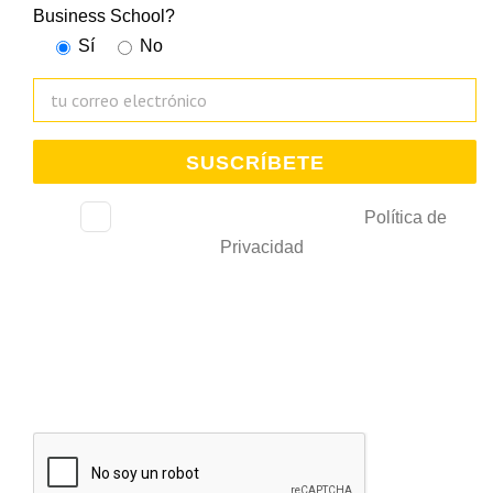
Business School?
Sí
No
He leído, consiento y acepto la
Política de
Privacidad
.
De acuerdo con la Ley 3/2018 relativa al tratamiento de datos personales, le
comunicamos que trataremos sus datos con el fin de gestionar su subscripción y
gestionar el envío de comunicaciones comerciales e información de interés. La Cámara
de Bilbao conservará estos datos durante un periodo de 10 años desde que solicitó
su alta y mientras no solicite su baja. Estos podrán ser cedidos a entidades
colaboradoras relacionadas con los servicios solicitados.Para ejercer los derechos de
acceso, rectificación, limitación de tratamiento, supresión, portabilidad y oposición
puede dirigir su petición a la dirección electrónica
lopd@camarabilbao.com
. Para más
información ver
Política de Privacidad
. En cualquier caso, podrá presentar la
reclamación correspondiente ante la Agencia Española de Protección de Datos.