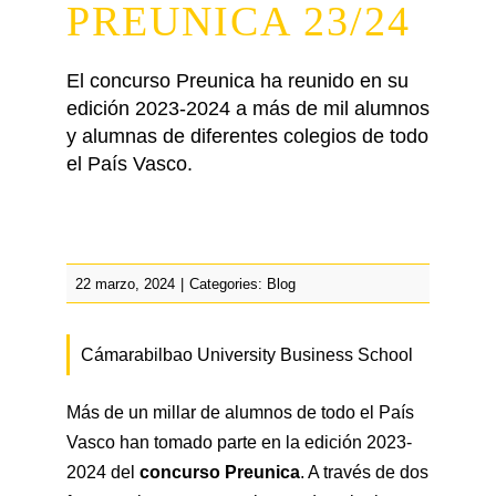
Prácticas / Bolsa de Trabajo
Profesorado
Acceso Aula Virtual
PREUNICA 23/24
El concurso Preunica ha reunido en su
edición 2023-2024 a más de mil alumnos
y alumnas de diferentes colegios de todo
el País Vasco.
22 marzo, 2024
|
Categories:
Blog
Cámarabilbao University Business School
Más de un millar de alumnos de todo el País
Vasco han tomado parte en la edición 2023-
2024 del
concurso Preunica
. A través de dos