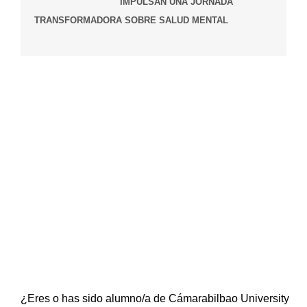
IMPULSAN UNA JORNADA
TRANSFORMADORA SOBRE SALUD MENTAL
NEWSLETTER
CUBS
Suscríbete a nuestra newsletter y mantente al día de
todo lo que ocurre en la Escuela Universitaria
¿Eres o has sido alumno/a de Cámarabilbao University