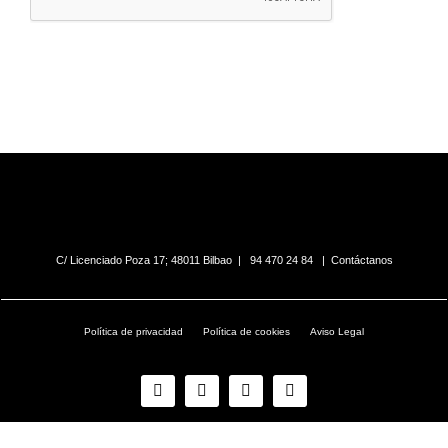
Alternative:
C/ Licenciado Poza 17; 48011 Bilbao |
94 470 24 84
|
Contáctanos
Política de privacidad
Política de cookies
Aviso Legal