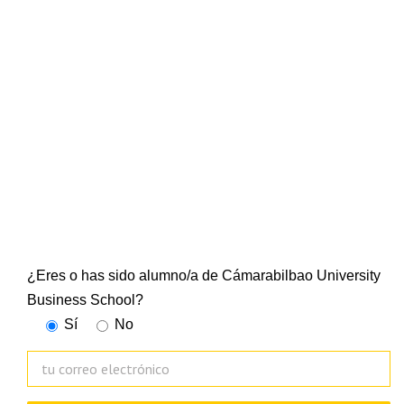
NEWSLETTER
CUBS
Suscríbete a nuestra newsletter y mantente al día de
todo lo que ocurre en la Escuela Universitaria
¿Eres o has sido alumno/a de Cámarabilbao University
Business School?
Sí
No