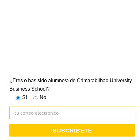
NEWSLETTER
CUBS
Suscríbete a nuestra newsletter y mantente al día de
todo lo que ocurre en la Escuela Universitaria
¿Eres o has sido alumno/a de Cámarabilbao University
Business School?
Sí
No