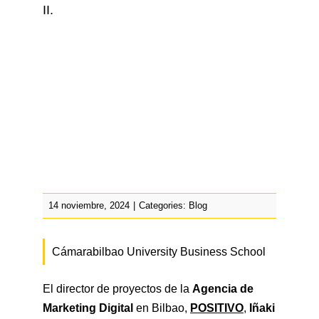
II.
Prácticas / Bolsa de Trabajo
Profesorado
Acceso Aula Virtual
14 noviembre, 2024
|
Categories:
Blog
Cámarabilbao University Business School
El director de proyectos de la
Agencia de
Marketing Digital
en Bilbao,
POSITIVO
,
Iñaki