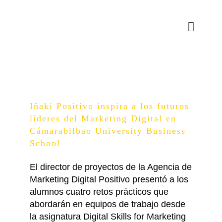
Skip
to
Toggle
content
Naviga
Grado en Gestión y Marketi
University 
Grado Gestión Marketing Empr
Iñaki Positivo inspira a los futuros
líderes del Marketing Digital en
Grado en Gestión y Marketi
Admisión
Cámarabilbao University Business
Proceso de Admisión al Gra
School
Información Académica
El Centro
Empresarial
El director de proyectos de la Agencia de
Plan de estudios del Grado 
Condiciones Económicas
Presentación
Blog
Marketing Digital Positivo presentó a los
Empresarial
alumnos cuatro retos prácticos que
Programas Internacionales
Becas y financiación
Estudiar en Cámarabilbao
Contacto
abordarán en equipos de trabajo desde
la asignatura Digital Skills for Marketing